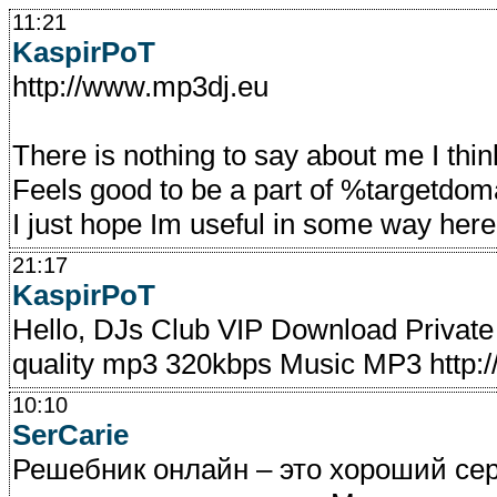
11:21
KaspirPoT
http://www.mp3dj.eu
There is nothing to say about me I thin
Feels good to be a part of %targetdo
I just hope Im useful in some way here
21:17
KaspirPoT
Hello, DJs Club VIP Download Private
quality mp3 320kbps Music MP3 http:
10:10
SerCarie
Решебник онлайн – это хороший сер