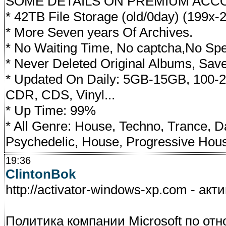
SOME DETAILS ON PREMIUM ACC
* 42TB File Storage (old/0day) (199x-
* More Seven years Of Archives.
* No Waiting Time, No captcha,No Spe
* Never Deleted Original Albums, Sa
* Updated On Daily: 5GB-15GB, 100
CDR, CDS, Vinyl...
* Up Time: 99%
* All Genre: House, Techno, Trance, 
Psychedelic, House, Progressive Hous
19:36
ClintonBok
http://activator-windows-xp.com - ак
Политика компании Microsoft по отн