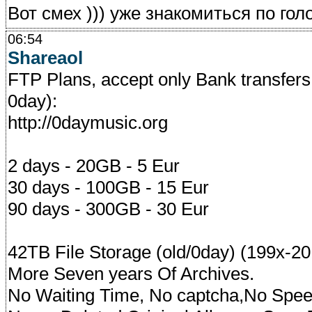
Вот смех ))) уже знакомиться по голом
06:54
Shareaol
FTP Plans, accept only Bank transfer
0day):
http://0daymusic.org
2 days - 20GB - 5 Eur
30 days - 100GB - 15 Eur
90 days - 300GB - 30 Eur
42TB File Storage (old/0day) (199x-20
More Seven years Of Archives.
No Waiting Time, No captcha,No Speed